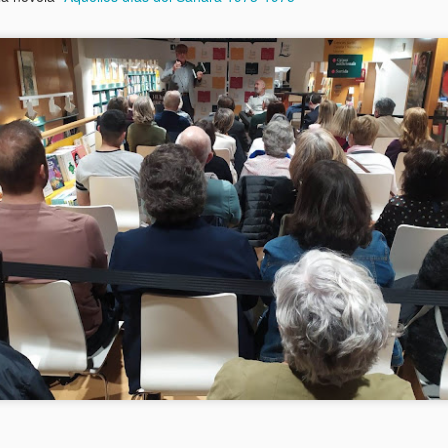
DEL LIBRO HIJOS
¡CHILE - 2023! LOS
AUG
AUG
31
26
INGRATOS AL
PROBLEMAS DE LA
PROYECTO
COPARENTALIDAD A
ARIADNA
DEBATE
Muchas personas me han pedido
Emprendemos con la Universidad
que el libro Hijos Ingratos tenga
Alberto Hurtado de Chile, y el
una continuidad.
Colegio de Psicología de
Cataluña, la preparación de un
Presentación en Canarias de mi primera novela
PR
Por esta razón, con la Fundación
SIMPOSIO INTERNACIONAL
10
ATYME, con las asociaciones
sobre las CRISIS DE LA
histórica: "Aquellos días del Sáhara 1973-1975"
CIMEGA en Galicia, SOLUCIONA
COPARENTALIDAD, cuya
 pasado 21 de marzo de 2022, con la llegada de la primavera,
en Andalucía y MEDIACCIÓN en
celebración presencial (y en forma
mbién vio la luz un nuevo libro mio. Se trata de la novela histórica
Murcia, hemos puesto en marcha
híbrida on-line), está prevista para
Aquellos días del Sáhara 1973-1975" que presenté en el vapor "El
el Proyecto ARIADNA. Ofrecemos
los días 10, 11 y 12 de mayo de
rreillo de La Palma" anclado como museo en el muelle sur del puerto
la posibilidad de facilitar el
2023 ¡SAVE THE DATE! en Chile,
e Santa Cruz de Tenerife.
reencuentro entre padres e hijos
si bien le precederán dos
que perdieron su relación en el
encuentros académicos on-line en
 casualidad quiso que coincidiera con la "carta" de Pedro Sánchez
pasado como consecuencia de
los meses de noviembre de 2021
tregando el destino del pueblo saharaui a Marruecos.
rupturas o divorcios mal
y marzo de 2023.
gestionados.
Entrevista a Pascual Ortuño LA MEDIACIÓN EN EL
PR
10
CONFLICTO CATALÁN