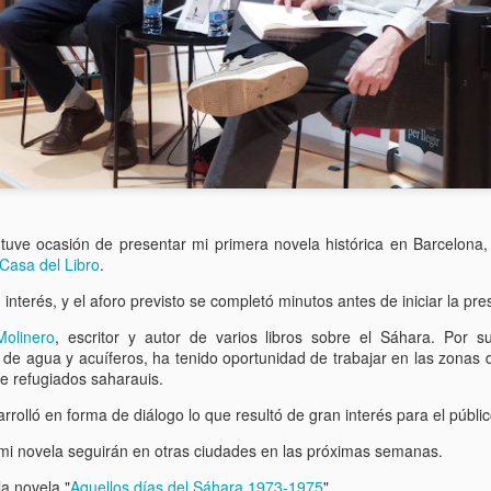
En la foto, estoy acompañado 
Centro Español de Mediación (a
presidente de la Cámara de C
Rodríguez, Secretario de Esta
 tuve ocasión de presentar mi primera novela histórica en Barcelona, 
Casa del Libro
.
interés, y el aforo previsto se completó minutos antes de iniciar la pre
Molinero
, escritor y autor de varios libros sobre el Sáhara. Por 
de agua y acuíferos, ha tenido oportunidad de trabajar en las zonas 
e refugiados saharauis.
rrolló en forma de diálogo lo que resultó de gran interés para el públ
mi novela seguirán en otras ciudades en las próximas semanas.
a novela "
Aquellos días del Sáhara 1973-1975
"