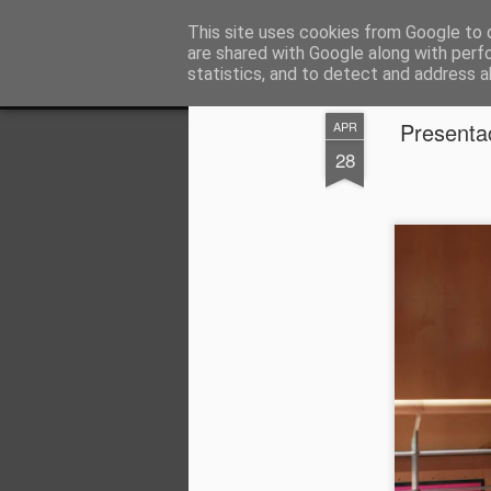
PASCUAL ORTUÑO
This site uses cookies from Google to d
CONSULTOR LEG
are shared with Google along with perf
statistics, and to detect and address a
Magazine
CV
OTRAS PUBLICACIONES
ARTICULOS Y EN
Presentac
APR
28