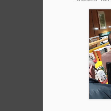
OCT
El Festival de Novela
27
Histórica de Tacoronte
(Tenerife) ha seleccionado
mi novela "Aquellos días del
Sáhara" entre las más destacadas
del 2022. El próximo día 5 de
noviembre intervengo en una
mesa redonda denominada
"África, tan lejos y tan cerca", en
A
la que se abordará la memoria
histórica de lo que representó la
colonización del Sáhara
El
occidental por España y los
ta
intereses económicos y
"
geoestratégicos que
Co
condicionaron el final de la
d
presencia del ejército español en
este territorio.
La
en
A