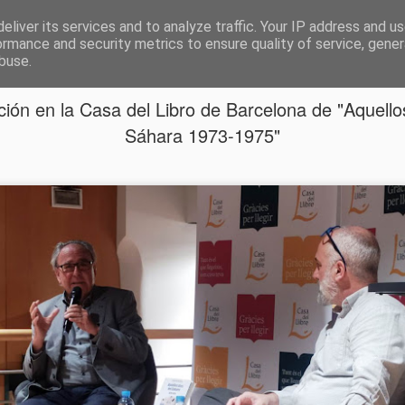
eliver its services and to analyze traffic. Your IP address and u
AL Y ESCRITOR
ormance and security metrics to ensure quality of service, gene
buse.
TREVISTAS
ión en la Casa del Libro de Barcelona de "Aquello
Sáhara 1973-1975"
Premio de H
OCT
19
reconocimien
profesional 
mediación
Esta mañana he recogido en M
reconocimiento a una trayector
mediación en su conjunto que
Mediación (CEM) Se trata de u
Impulso a la Mediación que el
reconocer y promocionar las m
mediación civil y mercantil en
estos galardones.