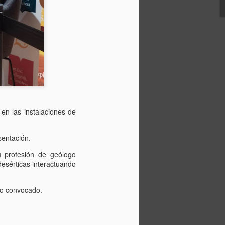
de Rafael Catalá, presidente del
 la izquierda), de José Luis Bonet,
omercio de España y de Tontxu
do de Justicia en Funciones.
en las instalaciones de
sentación.
su profesión de geólogo
desérticas interactuando
ico convocado.