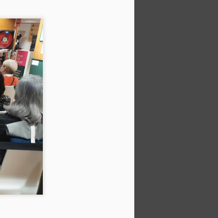
Presentación en la
APR
28
Casa del Libro de
Barcelona de
"Aquellos días del
Sáhara 1973-1975"
El 26 de abril de 2022 tuve
ocasión de presentar mi primera
novela histórica en Barcelona, en
las instalaciones de Paseo de
Gracia de La Casa del Libro.
El evento despertó gran interés, y
el aforo previsto se completó
minutos antes de iniciar la
presentación.
Me acompañó Jorge Molinero,
escritor y autor de varios libros
sobre el Sáhara.